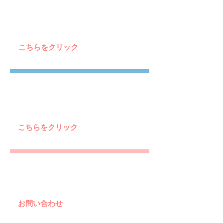
お知らせ
イベント情報など、施設からのお知らせ
をブログ形式でお届けしております。
こちらをクリック
この施設の特徴
施設カレンダーや、この施設できること
などの概要をこちらでお伝えしていきま
す
こちらをクリック
お問い合わせ
つきだテラスTOMONYへのお問い合わ
せ、
​施設の地図
などはこちらです。
お問い合わせ