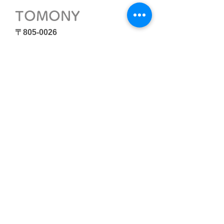
TOMONY
〒805-0026
北九州市八幡東区東山2-3-5
認定NPO法人フードバンク北九
州ライフアゲイン
つきだテラスTOMONY
電話番号：093-482-5306
FAX番号：093-482-5319
開 館 日：月～土曜日（日曜・
祝日・第四火曜日・年末・年始
は閉館）
開館時間：１０:００～１８:０
０